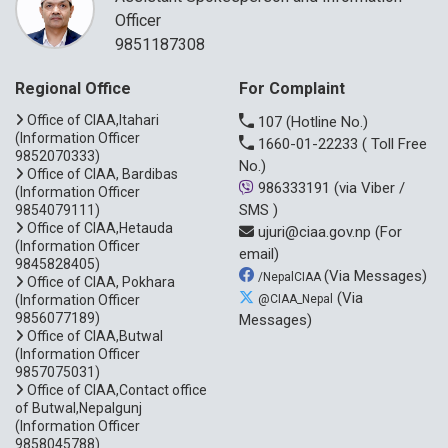
Officer
9851187308
Regional Office
For Complaint
Office of CIAA,Itahari
107
(Hotline No.)
(Information Officer
1660-01-22233
( Toll Free
9852070333)
No.)
Office of CIAA, Bardibas
986333191
(via Viber /
(Information Officer
SMS )
9854079111)
Office of CIAA,Hetauda
ujuri@ciaa.gov.np
(For
(Information Officer
email)
9845828405)
(Via Messages)
/NepalCIAA
Office of CIAA, Pokhara
(Via
(Information Officer
@CIAA_Nepal
9856077189)
Messages)
Office of CIAA,Butwal
(Information Officer
9857075031)
Office of CIAA,Contact office
of Butwal,Nepalgunj
(Information Officer
9858045788)