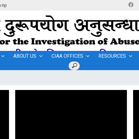
v.np
ABOUT US
CIAA OFFICES
RESOURCES