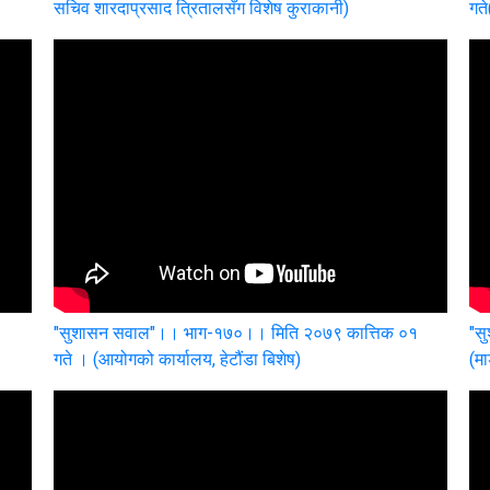
सचिव शारदाप्रसाद त्रितालसँग विशेष कुराकानी)
गते
"सुशासन सवाल"।। भाग-१७०।। मिति २०७९ कात्तिक ०१
"स
गते । (आयोगको कार्यालय, हेटौंडा बिशेष)
(म