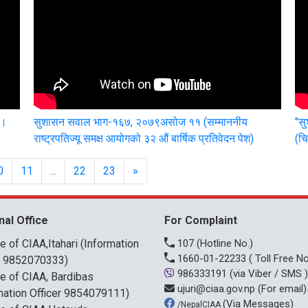
 ।
सुशासन सवाल भाग-१६७, २०७९असोज ११ (सम्माननीय
"स
राष्ट्रपतिज्यू समक्ष आयोगको ३२ औं बार्षिक प्रतिवेदन पेश)
(चि
0
11
...
22
23
»
nal Office
For Complaint
ce of CIAA,Itahari (Information
107
(Hotline No.)
1660-01-22233
( Toll Free No
r 9852070333)
986333191
(via Viber / SMS )
ce of CIAA, Bardibas
ujuri@ciaa.gov.np
(For email)
mation Officer 9854079111)
(Via Messages)
/NepalCIAA