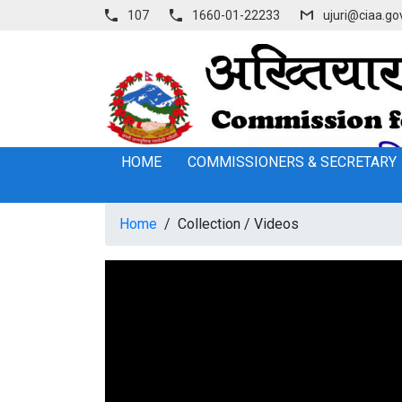
107
1660-01-22233
ujuri@ciaa.go
HOME
COMMISSIONERS & SECRETARY
Home
/
Collection
/
Videos