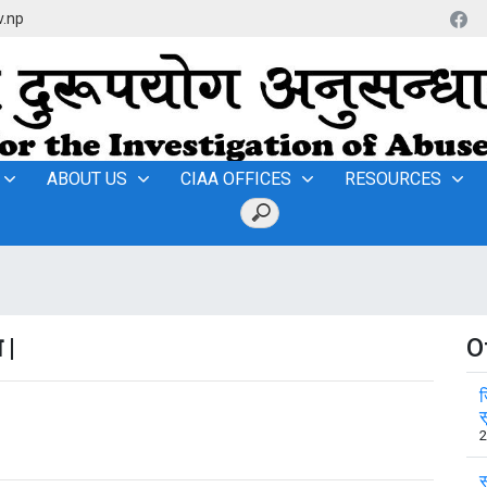
v.np
ABOUT US
CIAA OFFICES
RESOURCES
 |
O
ज
स
2
स