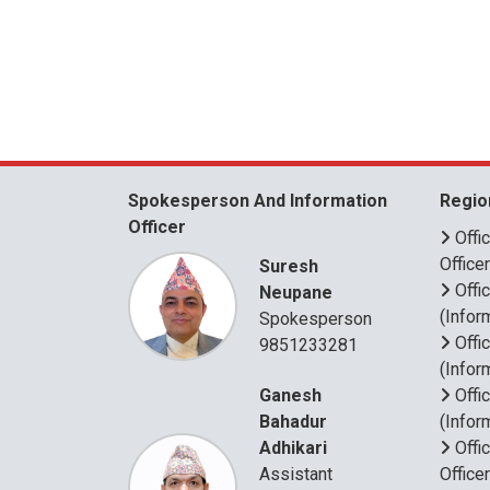
Spokesperson And Information
Regio
Officer
Offi
Office
Suresh
Offi
Neupane
(Infor
Spokesperson
Offi
9851233281
(Infor
Ganesh
Offi
Bahadur
(Infor
Adhikari
Offi
Assistant
Office