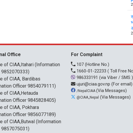
2
स
भ
अ
2
nal Office
For Complaint
ce of CIAA,Itahari (Information
107
(Hotline No.)
1660-01-22233
( Toll Free No
r 9852070333)
986333191
(via Viber / SMS )
ce of CIAA, Bardibas
ujuri@ciaa.gov.np
(For email)
mation Officer 9854079111)
(Via Messages)
/NepalCIAA
ce of CIAA,Hetauda
(Via Messages)
@CIAA_Nepal
mation Officer 9845828405)
ce of CIAA, Pokhara
mation Officer 9856077189)
ce of CIAA,Butwal (Information
r 9857075031)