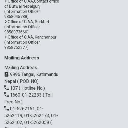
Office of CIAA,Contact office
of Butwal,Nepalgunj
(Information Officer
9858045788)
Office of CIAA, Surkhet
(Information Officer
9858073666)
Office of CIAA, Kanchanpur
(Information Officer
9858752377)
Mailing Address
Mailing Address
9996 Tangal, Kathmandu
Nepal ( POB. NO)
107
( Hotline No.)
1660-01-22233
( Toll
Free No.)
01-5262151, 01-
5262119, 01-5262173, 01-
5262102, 01-5262059
(