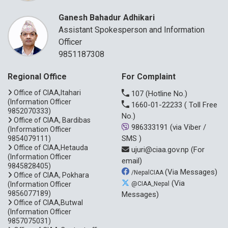
Ganesh Bahadur Adhikari
Assistant Spokesperson and Information
Officer
9851187308
Regional Office
For Complaint
Office of CIAA,Itahari
107
(Hotline No.)
(Information Officer
1660-01-22233
( Toll Free
9852070333)
No.)
Office of CIAA, Bardibas
986333191
(via Viber /
(Information Officer
SMS )
9854079111)
Office of CIAA,Hetauda
ujuri@ciaa.gov.np
(For
(Information Officer
email)
9845828405)
(Via Messages)
/NepalCIAA
Office of CIAA, Pokhara
(Via
(Information Officer
@CIAA_Nepal
9856077189)
Messages)
Office of CIAA,Butwal
(Information Officer
9857075031)