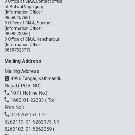
Office of CIAA,Contact office
of Butwal,Nepalgunj
(Information Officer
9858045788)
Office of CIAA, Surkhet
(Information Officer
9858073666)
Office of CIAA, Kanchanpur
(Information Officer
9858752377)
Mailing Address
Mailing Address
9996 Tangal, Kathmandu
Nepal ( POB. NO)
107
( Hotline No.)
1660-01-22233
( Toll
Free No.)
01-5262151, 01-
5262119, 01-5262173, 01-
5262102, 01-5262059
(