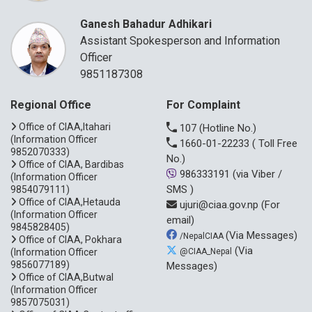
Ganesh Bahadur Adhikari
Assistant Spokesperson and Information
Officer
9851187308
Regional Office
For Complaint
Office of CIAA,Itahari
107
(Hotline No.)
(Information Officer
1660-01-22233
( Toll Free
9852070333)
No.)
Office of CIAA, Bardibas
986333191
(via Viber /
(Information Officer
SMS )
9854079111)
Office of CIAA,Hetauda
ujuri@ciaa.gov.np
(For
(Information Officer
email)
9845828405)
(Via Messages)
/NepalCIAA
Office of CIAA, Pokhara
(Via
(Information Officer
@CIAA_Nepal
9856077189)
Messages)
Office of CIAA,Butwal
(Information Officer
9857075031)