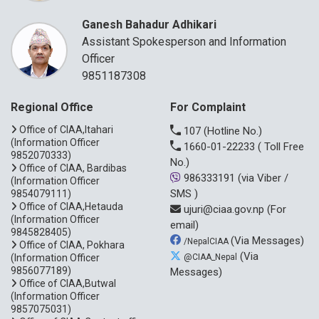
Ganesh Bahadur Adhikari
Assistant Spokesperson and Information
Officer
9851187308
Regional Office
For Complaint
Office of CIAA,Itahari
107
(Hotline No.)
(Information Officer
1660-01-22233
( Toll Free
9852070333)
No.)
Office of CIAA, Bardibas
986333191
(via Viber /
(Information Officer
SMS )
9854079111)
Office of CIAA,Hetauda
ujuri@ciaa.gov.np
(For
(Information Officer
email)
9845828405)
(Via Messages)
/NepalCIAA
Office of CIAA, Pokhara
(Via
(Information Officer
@CIAA_Nepal
9856077189)
Messages)
Office of CIAA,Butwal
(Information Officer
9857075031)