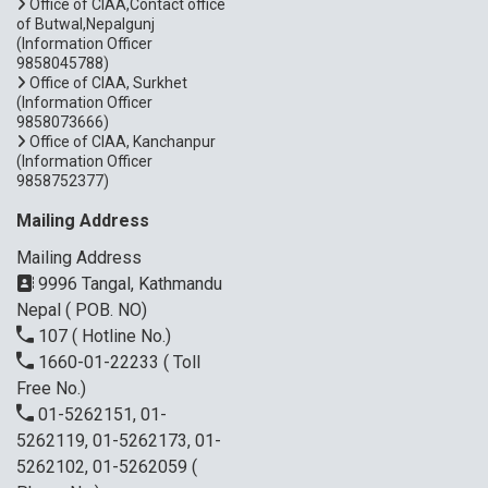
Office of CIAA,Contact office
of Butwal,Nepalgunj
(Information Officer
9858045788)
Office of CIAA, Surkhet
(Information Officer
9858073666)
Office of CIAA, Kanchanpur
(Information Officer
9858752377)
Mailing Address
Mailing Address
9996 Tangal, Kathmandu
Nepal ( POB. NO)
107
( Hotline No.)
1660-01-22233
( Toll
Free No.)
01-5262151, 01-
5262119, 01-5262173, 01-
5262102, 01-5262059
(