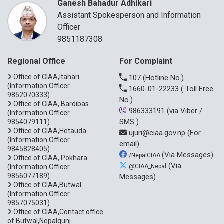
Ganesh Bahadur Adhikari
Assistant Spokesperson and Information
Officer
9851187308
Regional Office
For Complaint
Office of CIAA,Itahari
107
(Hotline No.)
(Information Officer
1660-01-22233
( Toll Free
9852070333)
No.)
Office of CIAA, Bardibas
986333191
(via Viber /
(Information Officer
SMS )
9854079111)
Office of CIAA,Hetauda
ujuri@ciaa.gov.np
(For
(Information Officer
email)
9845828405)
(Via Messages)
/NepalCIAA
Office of CIAA, Pokhara
(Via
(Information Officer
@CIAA_Nepal
9856077189)
Messages)
Office of CIAA,Butwal
(Information Officer
9857075031)
Office of CIAA,Contact office
of Butwal,Nepalgunj