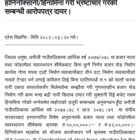
हानिनोक्सानी/हिनामिना गरी भ्रष्टाचार गरेको
सम्बन्धी आरोपपत्र दायर।
प्रेस विज्ञप्ति:- मिति २०८२।०३।२० गते।
------------------------------------------
जिल्ला धनुषा, धनौजी गाउँपालिकामा आर्थिक वर्ष २०७७/०७८ मा बजार नाला
तथा फोहरमैला व्यवस्थापन शीर्षकबाट बिना कुनै निर्णय बजार सेड निर्माण
कार्यमा गोप्य रुपमा एउटै निर्माण व्यवसायीबाट तीन वटा निर्माण व्यवसायीको
नामले टेन्डर भर्न लगाई कमिसन लिई बिना प्रतिस्पर्धा रु.१ को मात्रै फरक
पारी एकता सप्लार्यससँग मिलेमतोमा सम्झौता गरी गुणस्तरहीन बजार सेड
निर्माण गरी काम भन्दा बढी नापी किताब तयार गरी भुक्तानी दिई बजेट रकम
हिनामिना गरेको भन्नेसमेत व्यहोराको उजुरी सम्बन्धमा अनुसन्धान हुँदा धनौजी
गाउँपालिकामा आर्थिक वर्ष २०७७।७८ र आ.व. २०७८।७९ मा संघीय
सरकारबाट हस्तान्तरित विशेष अनुदानतर्फ बजार नाला तथा फोहोरमैला
व्यवस्थापन शीर्षकमा क्रमश: रु.५०,००,०००।– र रु.४२,००,०००।-
विनियोजन भएकोमा सो योजना कार्यान्वयन गर्ने क्रममा गाउँपालिकाबाट
आ.व.२०७७,७८ मा Construction of steel truss structure for the