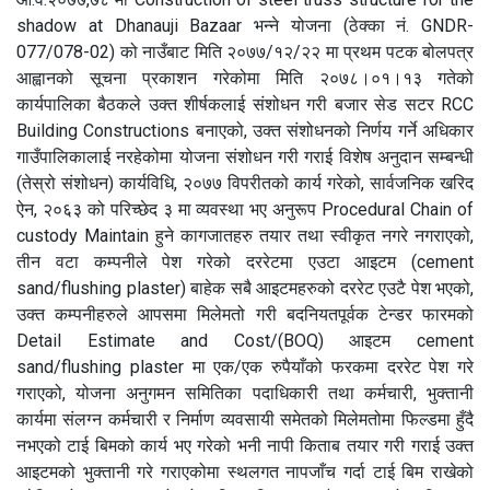
shadow at Dhanauji Bazaar भन्ने योजना (ठेक्का नं. GNDR-
077/078-02) को नाउँबाट मिति २०७७/१२/२२ मा प्रथम पटक बोलपत्र
आह्वानको सूचना प्रकाशन गरेकोमा मिति २०७८।०१।१३ गतेको
कार्यपालिका बैठकले उक्त शीर्षकलाई संशोधन गरी बजार सेड सटर RCC
Building Constructions बनाएको, उक्त संशोधनको निर्णय गर्ने अधिकार
गाउँपालिकालाई नरहेकोमा योजना संशोधन गरी गराई विशेष अनुदान सम्बन्धी
(तेस्रो संशोधन) कार्यविधि, २०७७ विपरीतको कार्य गरेको, सार्वजनिक खरिद
ऐन, २०६३ को परिच्छेद ३ मा व्यवस्था भए अनुरूप Procedural Chain of
custody Maintain हुने कागजातहरु तयार तथा स्वीकृत नगरे नगराएको,
तीन वटा कम्पनीले पेश गरेको दररेटमा एउटा आइटम (cement
sand/flushing plaster) बाहेक सबै आइटमहरुको दररेट एउटै पेश भएको,
उक्त कम्पनीहरुले आपसमा मिलेमतो गरी बदनियतपूर्वक टेन्डर फारमको
Detail Estimate and Cost/(BOQ) आइटम cement
sand/flushing plaster मा एक/एक रुपैयाँको फरकमा दररेट पेश गरे
गराएको, योजना अनुगमन समितिका पदाधिकारी तथा कर्मचारी, भुक्तानी
कार्यमा संलग्न कर्मचारी र निर्माण व्यवसायी समेतको मिलेमतोमा फिल्डमा हुँदै
नभएको टाई बिमको कार्य भए गरेको भनी नापी किताब तयार गरी गराई उक्त
आइटमको भुक्तानी गरे गराएकोमा स्थलगत नापजाँच गर्दा टाई बिम राखेको