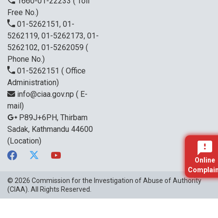
1660-01-22233
( Toll
Free No.)
01-5262151, 01-
5262119, 01-5262173, 01-
5262102, 01-5262059
(
Phone No.)
01-5262151
( Office
Administration)
info@ciaa.gov.np
( E-
mail)
P89J+6PH, Thirbam
Sadak, Kathmandu 44600
(Location)
Online
Complain
© 2026
Commission for the Investigation of Abuse of Authority
(CIAA)
. All Rights Reserved.