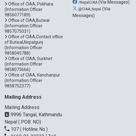
(Via Messages)
/NepalCIAA
Office of CIAA, Pokhara
(Via
(Information Officer
@CIAA_Nepal
9856077189)
Messages)
Office of CIAA,Butwal
(Information Officer
9857075031)
Office of CIAA,Contact office
of Butwal,Nepalgunj
(Information Officer
9858045788)
Office of CIAA, Surkhet
(Information Officer
9858073666)
Office of CIAA, Kanchanpur
(Information Officer
9858752377)
Mailing Address
Mailing Address
9996 Tangal, Kathmandu
Nepal ( POB. NO)
107
( Hotline No.)