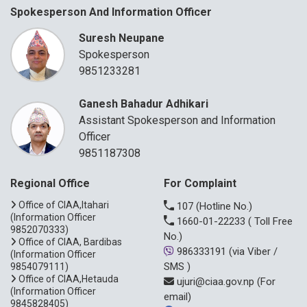
Spokesperson And Information Officer
Suresh Neupane
Spokesperson
9851233281
Ganesh Bahadur Adhikari
Assistant Spokesperson and Information
Officer
9851187308
Regional Office
For Complaint
Office of CIAA,Itahari
107
(Hotline No.)
(Information Officer
1660-01-22233
( Toll Free
9852070333)
No.)
Office of CIAA, Bardibas
986333191
(via Viber /
(Information Officer
SMS )
9854079111)
Office of CIAA,Hetauda
ujuri@ciaa.gov.np
(For
(Information Officer
email)
9845828405)