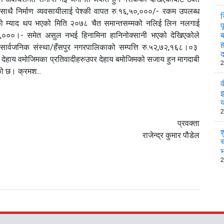
ाथै निर्माण व्यवसायीलाई पेश्की वापत रु.१६,५०,०००/- रकम उपलब्ध
ज
्काको म्याद थप भएको मिति २०७८ चैत समान्तसम्मको नलिई लिन नलगाई
प
,५०,०००।- समेत असुल नभई हिनामिना हानिनोक्सानी भएको देखिएकोले
ब
ह
सार्वजनिक संस्था/हँसपुर नगरपालिकाको सम्पत्ति रु.५२,७२,१६८।०३
लग्न देहाय वमोजिमका प्रतिवादीहरुउपर देहाय बमोजिमको सजाय हुन मागदाबी
2
ो छ। क्रमश...
व
इ
य
2
प्रवक्ता
श
राजेन्द्र कुमार पौडेल
च
भ
2