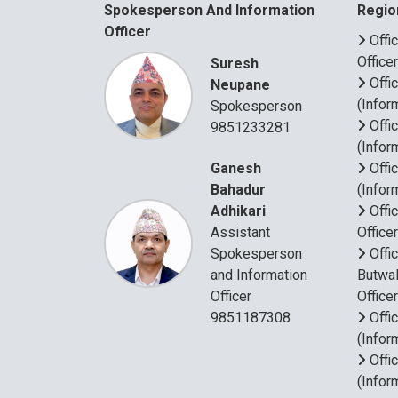
Spokesperson And Information
Regio
Officer
Offi
Office
Suresh
Offi
Neupane
(Infor
Spokesperson
Offi
9851233281
(Infor
Ganesh
Offi
Bahadur
(Infor
Adhikari
Offi
Assistant
Office
Spokesperson
Offi
and Information
Butwal
Officer
Office
9851187308
Offi
(Infor
Offi
(Infor