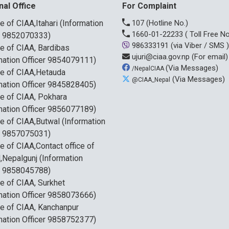
nal Office
For Complaint
ce of CIAA,Itahari (Information
107
(Hotline No.)
1660-01-22233
( Toll Free No
r 9852070333)
986333191
(via Viber / SMS )
ce of CIAA, Bardibas
ujuri@ciaa.gov.np
(For email)
mation Officer 9854079111)
(Via Messages)
/NepalCIAA
ce of CIAA,Hetauda
(Via Messages)
@CIAA_Nepal
mation Officer 9845828405)
ce of CIAA, Pokhara
mation Officer 9856077189)
ce of CIAA,Butwal (Information
r 9857075031)
ce of CIAA,Contact office of
,Nepalgunj (Information
r 9858045788)
ce of CIAA, Surkhet
mation Officer 9858073666)
ce of CIAA, Kanchanpur
mation Officer 9858752377)