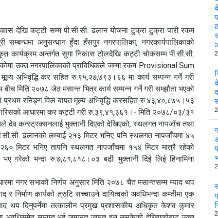
क
प
ठ
िकास देखि कट्टी सम्म पी.सी.सी. ढलान योजना टुक्रा टुक्रा पारी रकम
स
री सम्बन्धमा अनुसन्धान हुँदा हँसपुर नगरपालिका, नगरकार्यपालिकाको
त कार्यक्रम अन्तर्गत सुगा निकास टोलदेखि कट्टी चोकसम्म पी.सी.सी.
2
रेकोमा उक्त नगरपालिकाको प्राविधिकले जम्मा रकम Provisional Sum
ज
य अभिवृद्धि कर सहित रु.९५,२७,७९३।६६ मा कार्य सम्पन्न गर्ने गरी
क
 बीच मिति २०७८ जेठ मसान्त भित्र कार्य सम्पन्न गर्ने गरी सम्झौता भएको
द
े प्रथम रनिङ्ग विल बापत मूल्य अभिवृद्धि करसहित रु.४३,४०,८७५।५३
स
2
िफारिसको आधारमा कर कट्टी गरी रु.३९,४१,३६१।- मिति २०७८/०३/३१
े देव कन्स्ट्रक्सनलाई भुक्तानी दिएको देखिएको, स्थलगत नापजाँच तथा
ग
ी.सी.सी. ढलानको लम्बाई २१३ मिटर भनिए पनि स्थलगत नापजाँचमा ४५
अ
ाई २६० मिटर भनिए तापनि स्थलगत नापजाँचमा १५४ मिटर मात्रै रहेको
प
भ
भए गरेको भन्दा रु.७,८१,८१८।०३ बढी भुक्तानी दिई लिई हिनामिना
2
ो आधारमा नगर सभाको निर्णय अनुसार मिति २०७८ चैत मसान्तसम्म म्याद थप
स
ाद र निर्माण कार्यको त्रुटि सच्चाउने दायित्वको अवधिभन्दा कम्तीमा एक
प
र
ाद थप दिनुपर्नेमा तत्कालीन प्रमुख प्रशासकीय अधिकृत केशव कुमार
2
्षण अवधिसमेत समाप्त भई जमानत जफत हुन नसकेको देखिएकोबाट उक्त