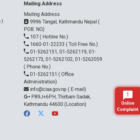
Mailing Address
Mailing Address
.)
9996 Tangal, Kathmandu Nepal (
POB. NO)
107
( Hotline No.)
1660-01-22233
( Toll Free No.)
01-5262151, 01-5262119, 01-
5262173, 01-5262102, 01-5262059
( Phone No.)
01-5262151
( Office
Administration)
info@ciaa.gov.np
( E-mail)
P89J+6PH, Thirbam Sadak,
Online
Kathmandu 44600
(Location)
Complaint