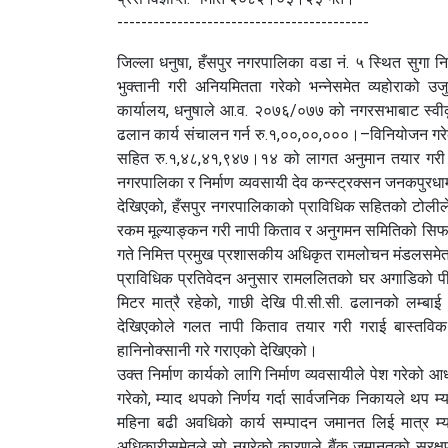
------------------------------------------
जिल्ला धनुषा, हँसपुर नगरपालिका वडा नं. ५ स्थित सुगा न
भुक्तानी गरी अनियमितता गरेको भन्नेसमेत व्यहोराको उजु
कार्यालय, धनुषाले आ.व. २०७६/०७७ को नगरसभाबाट स्वीकृ
ढलान कार्य संचालन गर्न रु.१,००,००,०००।–विनियोजन ग
सहित रु.१,४८,४१,९४७।१४ को लागत अनुमान तयार गरी मूल्
नगरपालिका र निर्माण व्यवसायी देव कन्स्ट्रक्सन जनकपुरधाम
देखिएको, हँसपुर नगरपालिकाको प्राविधिक सहितको टोलील
रकम मूल्याङ्कन गरी नापी किताव र अनुगमन समितिको स
गते निमित्त प्रमुख प्रशासकीय अधिकृत रामलोचन मंडलसमेतल
प्राविधिक प्रतिवेदन अनुसार रामललितको घर अगाडिको प
मिटर मात्रै रहेको, गाछी देखि पी.सी.सी. ढलानको लम्ब
देखिएकोले गलत नापी किताव तयार गरी गराई बास्तविक 
हानिनोक्सानी गरे गराएको देखिएको।
उक्त निर्माण कार्यको लागि निर्माण व्यवसायीले पेश गरेक
गरेको, म्याद थपको निर्णय गर्दा सार्वजनिक निकायले थप म्य
महिना बढी अवधिको कार्य सम्पादन जमानत लिई मात्र म्य
अधिकारीसमेतले सो नगरेको कारणले बैंक जमानतको सुरक