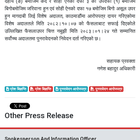
देहाय (ङ) बमोजिम कैद र सोही ऐनको दफा ३ को उपदफा (१) बमोजिम
बिगोबमोजिम जरिवाना हुन एवं सोही ऐनको दफा १७ बमोजिम बिगो असूल उपर
हुन मागदाबी लिई विशेष अदालत, काठमाडौंमा आरोपपत्र दायर गरिएकोमा
विशेष अदालतले मिति २०८२।१०।०७ को फैसलाबाट सफाई दिएकोले
उल्लिखित फैसलाउपर चित्त नबुझी मिति २०८३।०१।२४ गते सम्मानित
सर्वोच्च अदालतमा पुनरावेदनको निवेदन दर्ता गरिएको छ।
सहायक प्रवक्ता
गणेश बहादुर अधिकारी
प्रेश बिज्ञप्ति
प्रेश बिज्ञप्ति
पुनरावेदन आरोपपत्र
पुनरावेदन आरोपपत्र
Other Press Release
Spokesperson And Information Officer