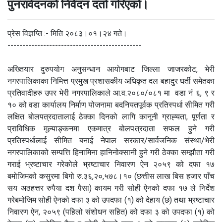
पुनरावेदनको निवेदन दर्ता गरिएको।
प्रेस विज्ञप्ति :- मिति २०८३।०१।२४ गते।
---------------------------------------------
अख्तियार दुरुपयोग अनुसन्धान आयोगबाट जिल्ला जाजरकोट, भेरी
नगरपालिकाका निमित्त प्रमुख प्रशासकीय अधिकृत दल बहादुर घर्ती समेतका
प्रतिवादीहरु उपर भेरी नगरपालिकाले आ.व.२०८०/०८१ मा वडा नं ६, ९ र
१० को वडा कार्यालय निर्माण योजनामा बदनियतपूर्वक प्रतिस्पर्धा सीमित गरी
लक्षित बोलपत्रदातालाई ठेक्का दिनको लागि कानूनी ग्राह्‍यता, पूर्णता र
प्राविधिक मूल्याङ्कनमा एकमात्र बोलपत्रदाता सफल हुने गरी
प्रतिस्पर्धालाई सीमित बनाई नेपाल सरकार/सार्वजनिक संस्था/भेरी
नगरपालिकाको सम्पत्ति हिनामिना हानिनोक्सानी हुने गरी ठेक्का सम्झौता गरी
गराई भ्रष्टाचार गरेकोले भ्रष्टाचार निवारण ऐन २०५९ को दफा १७
बमोजिमको कसुरमा बिगो रु.३६,२०,५७८।१० (छत्तीस लाख बिस हजार पाँच
सय अठहत्तर रुपैया दश पैसा) कायम गरी सोही ऐनको दफा १७ ले निर्देश
गरेबमोजिम सोही ऐनको दफा ३ को उपदफा (१) को देहाय (छ) तथा भ्रष्टाचार
निवारण ऐन, २०५९ (पहिलो संशोधन सहित) को दफा ३ को उपदफा (१) को