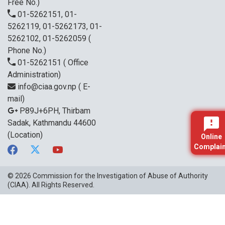
Free No.)
01-5262151, 01-
5262119, 01-5262173, 01-
5262102, 01-5262059
(
Phone No.)
01-5262151
( Office
Administration)
info@ciaa.gov.np
( E-
mail)
P89J+6PH, Thirbam
Sadak, Kathmandu 44600
(Location)
Online
Complain
© 2026
Commission for the Investigation of Abuse of Authority
(CIAA)
. All Rights Reserved.