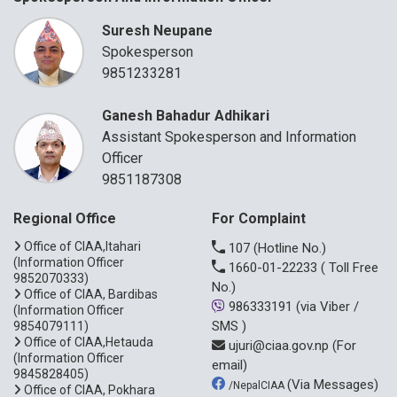
Suresh Neupane
Spokesperson
9851233281
Ganesh Bahadur Adhikari
Assistant Spokesperson and Information
Officer
9851187308
Regional Office
For Complaint
Office of CIAA,Itahari
107
(Hotline No.)
(Information Officer
1660-01-22233
( Toll Free
9852070333)
No.)
Office of CIAA, Bardibas
986333191
(via Viber /
(Information Officer
SMS )
9854079111)
Office of CIAA,Hetauda
ujuri@ciaa.gov.np
(For
(Information Officer
email)
9845828405)
(Via Messages)
/NepalCIAA
Office of CIAA, Pokhara