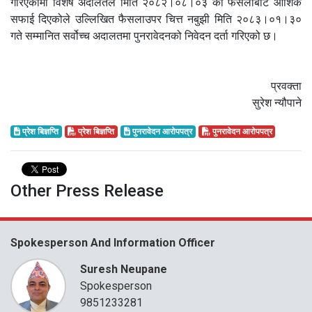
गरिएकोमा विशेष अदालतले मिति २०८२।०८।०३ को फैसलाबाट आंशिक
सफाई दिएकोले उल्लिखित फैसलाउपर चित्त नबुझी मिति २०८३।०१।३०
गते सम्मानित सर्वोच्च अदालतमा पुनरावेदनको निवेदन दर्ता गरिएको छ।
प्रवक्ता
सुरेश न्यौपाने
प्रेश बिज्ञप्ति
प्रेश बिज्ञप्ति
पुनरावेदन आरोपपत्र
पुनरावेदन आरोपपत्र
Other Press Release
Spokesperson And Information Officer
Suresh Neupane
Spokesperson
9851233281