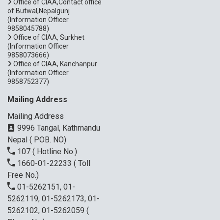
Office of CIAA,Contact office
of Butwal,Nepalgunj
(Information Officer
9858045788)
Office of CIAA, Surkhet
(Information Officer
9858073666)
Office of CIAA, Kanchanpur
(Information Officer
9858752377)
Mailing Address
Mailing Address
9996 Tangal, Kathmandu
Nepal ( POB. NO)
107
( Hotline No.)
1660-01-22233
( Toll
Free No.)
01-5262151, 01-
5262119, 01-5262173, 01-
5262102, 01-5262059
(