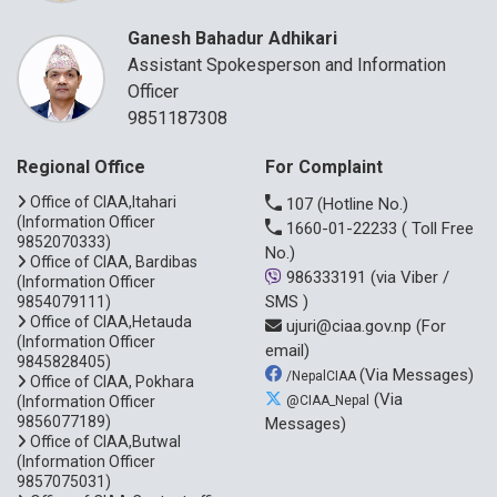
Ganesh Bahadur Adhikari
Assistant Spokesperson and Information
Officer
9851187308
Regional Office
For Complaint
Office of CIAA,Itahari
107
(Hotline No.)
(Information Officer
1660-01-22233
( Toll Free
9852070333)
No.)
Office of CIAA, Bardibas
986333191
(via Viber /
(Information Officer
SMS )
9854079111)
Office of CIAA,Hetauda
ujuri@ciaa.gov.np
(For
(Information Officer
email)
9845828405)
(Via Messages)
/NepalCIAA
Office of CIAA, Pokhara
(Via
(Information Officer
@CIAA_Nepal
9856077189)
Messages)
Office of CIAA,Butwal
(Information Officer
9857075031)