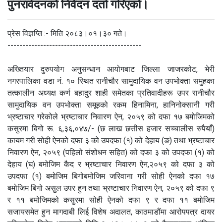
पुनरावेदनको निवेदन दर्ता गरिएको।
प्रेस विज्ञप्ति :- मिति २०८३।०१।३० गते।
---------------------------------------------
अख्तियार दुरुपयोग अनुसन्धान आयोगबाट जिल्ला जाजरकोट, भेरी
नगरपालिका वडा नं. १० स्थित रानीचौर सामुदायिक वन उपभोक्ता समुहका
तत्कालीन अध्यक्ष कर्ण बहादुर शाही समेतका प्रतिवादीहरू उपर रानीचौर
सामुदायिक वन उपभोक्ता समूहको रकम हिनामिना, हानिनोक्सानी गरी
भ्रष्टाचार गरेकोले भ्रष्टाचार निवारण ऐन, २०५९ को दफा १७ बमोजिमको
कसुरमा बिगो रू. ६,३६,०४७/- (छ लाख छत्तीस हजार सच्चालीस रुपैयाँ)
कायम गरी सोही ऐनको दफा ३ को उपदफा (१) को देहाय (ङ) तथा भ्रष्टाचार
निवारण ऐन, २०५९ (पहिलो संशोधन सहित) को दफा ३ को उपदफा (१) को
देहाय (घ) बमोजिम कैद र भ्रष्टाचार निवारण ऐन,२०५९ को दफा ३ को
उपदफा (१) बमोजिम बिगोबमोजिम जरिवाना गरी सोही ऐनको दफा १७
बमोजिम बिगो असुल उपर हुन तथा भ्रष्टाचार निवारण ऐन, २०५९ को दफा ९
र ११ बमोजिमको कसुरमा सोही ऐनको दफा ९ र दफा ११ बमोजिम
सजायसमेत हुन मागदाबी लिई विशेष अदालत, काठमाडौंमा आरोपपत्र दायर