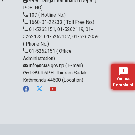
9996 Tangal, Kathmandu Nepal (
POB. NO)
107
( Hotline No.)
1660-01-22233
( Toll Free No.)
01-5262151, 01-5262119, 01-
5262173, 01-5262102, 01-5262059
( Phone No.)
01-5262151
( Office
Administration)
info@ciaa.gov.np
( E-mail)
P89J+6PH, Thirbam Sadak,
Online
Kathmandu 44600
(Location)
Complaint