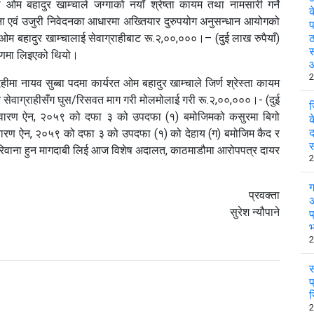
बा ओम बहादुर खाम्चाले जग्गाको नयाँ श्रेष्ता कायम तथा नामसारी गर्ने
क
ूचना एवं उजुरी निवेदनका आधारमा अख्तियार दुरुपयोग अनुसन्धान आयोगको
प
म बहादुर खाम्चालाई सेवाग्राहीबाट रू.२,००,०००।– (दुई लाख रुपैयाँ)
ठ
स
रणमा लिइएको थियो।
2
ीमा नायव सुब्बा पदमा कार्यरत ओम बहादुर खाम्चाले जिर्ण श्रेस्ता कायम
 सेवाग्राहीसँग घुस/रिसवत माग गरी मोलमोलाई गरी रू.२,००,०००।- (दुई
ज
र निवारण ऐन, २०५९ को दफा ३ को उपदफा (१) बमोजिमको कसुरमा बिगो
क
द
निवारण ऐन, २०५९ को दफा ३ को उपदफा (१) को देहाय (ग) बमोजिम कैद र
स
िवाना हुन मागदाबी लिई आज विशेष अदालत, काठमाडौमा आरोपपत्र दायर
2
ग
प्रवक्ता
अ
सुरेश न्यौपाने
प
भ
2
स
प
र
2