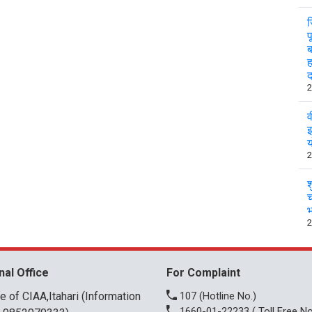
ज
प
ब
ह
2
व
इ
य
2
श
च
भ
2
nal Office
For Complaint
ce of CIAA,Itahari (Information
107
(Hotline No.)
1660-01-22233
( Toll Free No