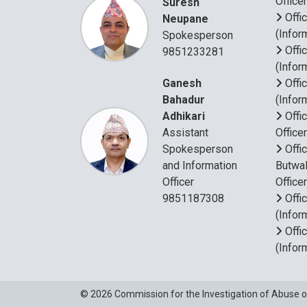
Office
Suresh
Offi
Neupane
(Infor
Spokesperson
Offi
9851233281
(Infor
Ganesh
Offi
Bahadur
(Infor
Adhikari
Offi
Assistant
Office
Spokesperson
Offi
and Information
Butwal
Officer
Office
9851187308
Offi
(Infor
Offi
(Infor
© 2026
Commission for the Investigation of Abuse o