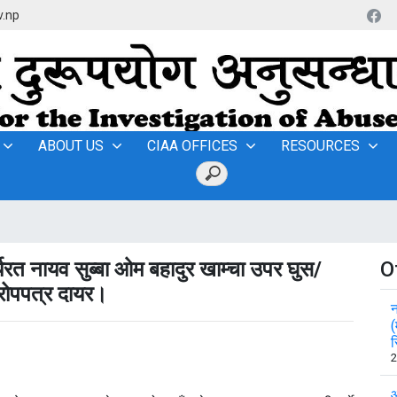
v.np
ABOUT US
CIAA OFFICES
RESOURCES
र्यरत नायव सुब्बा ओम बहादुर खाम्चा उपर घुस/
O
आरोपपत्र दायर।
न
(
र
2
आ