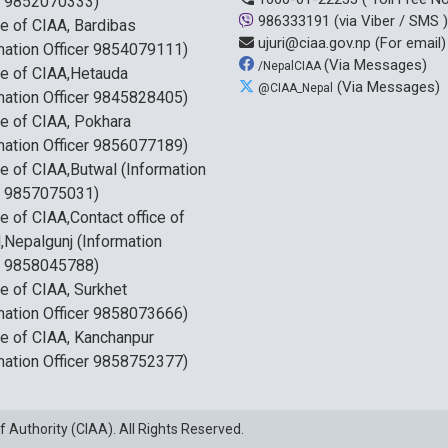
r 9852070333)
986333191
(via Viber / SMS )
ce of CIAA, Bardibas
ujuri@ciaa.gov.np
(For email)
mation Officer 9854079111)
(Via Messages)
/NepalCIAA
ce of CIAA,Hetauda
(Via Messages)
@CIAA_Nepal
mation Officer 9845828405)
ce of CIAA, Pokhara
mation Officer 9856077189)
ce of CIAA,Butwal (Information
r 9857075031)
ce of CIAA,Contact office of
,Nepalgunj (Information
r 9858045788)
ce of CIAA, Surkhet
mation Officer 9858073666)
ce of CIAA, Kanchanpur
mation Officer 9858752377)
f Authority (CIAA)
. All Rights Reserved.