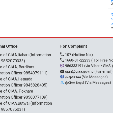
2
स
भ
अ
2
nal Office
For Complaint
ce of CIAA,Itahari (Information
107
(Hotline No.)
1660-01-22233
( Toll Free No
r 9852070333)
986333191
(via Viber / SMS )
ce of CIAA, Bardibas
ujuri@ciaa.gov.np
(For email)
mation Officer 9854079111)
(Via Messages)
/NepalCIAA
ce of CIAA,Hetauda
(Via Messages)
@CIAA_Nepal
mation Officer 9845828405)
ce of CIAA, Pokhara
mation Officer 9856077189)
ce of CIAA,Butwal (Information
r 9857075031)