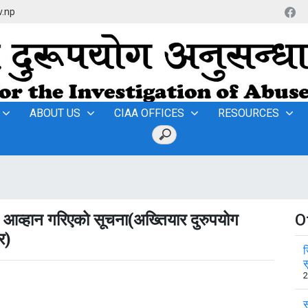
v.np
ABOUT US
CIAA OFFICES
RESOURCES
 आव्हान गरिएको सूचना(अख्तियार दुरुपयोग
O
र)
ज
स
2
स