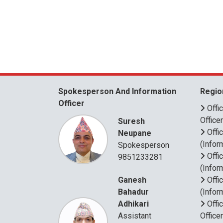
Spokesperson And Information
Regio
Officer
Offi
Office
Suresh
Offi
Neupane
(Infor
Spokesperson
Offi
9851233281
(Infor
Ganesh
Offi
Bahadur
(Infor
Adhikari
Offi
Assistant
Office