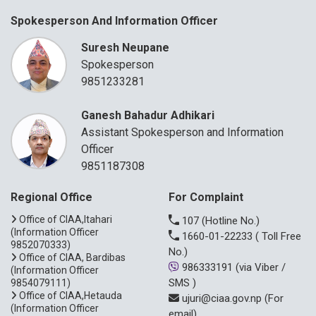
Spokesperson And Information Officer
Suresh Neupane
Spokesperson
9851233281
Ganesh Bahadur Adhikari
Assistant Spokesperson and Information
Officer
9851187308
Regional Office
For Complaint
Office of CIAA,Itahari
107
(Hotline No.)
(Information Officer
1660-01-22233
( Toll Free
9852070333)
No.)
Office of CIAA, Bardibas
986333191
(via Viber /
(Information Officer
SMS )
9854079111)
Office of CIAA,Hetauda
ujuri@ciaa.gov.np
(For
(Information Officer
email)