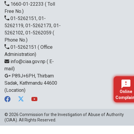
1660-01-22233
( Toll
Free No.)
01-5262151, 01-
5262119, 01-5262173, 01-
5262102, 01-5262059
(
Phone No.)
01-5262151
( Office
Administration)
info@ciaa.gov.np
( E-
mail)
P89J+6PH, Thirbam
Sadak, Kathmandu 44600
(Location)
Online
Complain
© 2026
Commission for the Investigation of Abuse of Authority
(CIAA)
. All Rights Reserved.