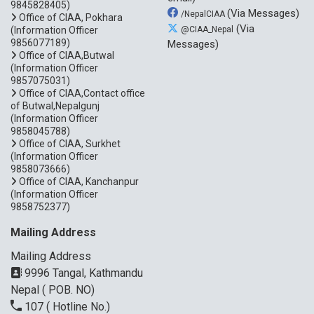
9845828405)
(Via Messages)
/NepalCIAA
Office of CIAA, Pokhara
(Via
(Information Officer
@CIAA_Nepal
9856077189)
Messages)
Office of CIAA,Butwal
(Information Officer
9857075031)
Office of CIAA,Contact office
of Butwal,Nepalgunj
(Information Officer
9858045788)
Office of CIAA, Surkhet
(Information Officer
9858073666)
Office of CIAA, Kanchanpur
(Information Officer
9858752377)
Mailing Address
Mailing Address
9996 Tangal, Kathmandu
Nepal ( POB. NO)
107
( Hotline No.)