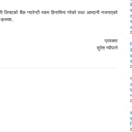
क
प
नी लिफ्टको बैंक ग्यारेन्टी रकम हिनामिना गरेको तथा आम्दानी नजनाएको
ठ
 क्रमश...
स
2
प्रवक्ता
ज
सुरेश न्यौपाने
क
द
स
2
ग
अ
प
भ
2
स
प
र
2