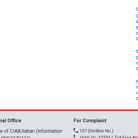
ज
प
ब
ह
2
व
इ
य
2
श
च
भ
2
nal Office
For Complaint
ce of CIAA,Itahari (Information
107
(Hotline No.)
1660-01-22233
( Toll Free No