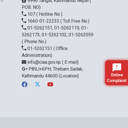
9996 Tangal, Kathmandu Nepal (
POB. NO)
107
( Hotline No.)
1660-01-22233
( Toll Free No.)
01-5262151, 01-5262119, 01-
5262173, 01-5262102, 01-5262059
( Phone No.)
01-5262151
( Office
Administration)
info@ciaa.gov.np
( E-mail)
P89J+6PH, Thirbam Sadak,
Online
Kathmandu 44600
(Location)
Complaint