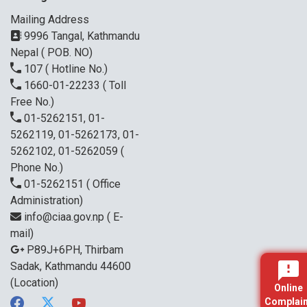
Mailing Address
9996 Tangal, Kathmandu
Nepal ( POB. NO)
107
( Hotline No.)
1660-01-22233
( Toll
Free No.)
01-5262151, 01-
5262119, 01-5262173, 01-
5262102, 01-5262059
(
Phone No.)
01-5262151
( Office
Administration)
info@ciaa.gov.np
( E-
mail)
P89J+6PH, Thirbam
Sadak, Kathmandu 44600
(Location)
Online
Complain