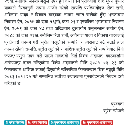
२९ख. बमोजिम जफत/असुल उपर हुन तथा निज प्रतिवादी शशि भुषण कुमार
यादवले गैरकानुनी रूपमा आर्जन गरेको सम्पत्ति प्रतिवादीहरु रीता रानी,
अविनाश यादव र विकाश यादवका नाममा समेत राखेको हुँदा भ्रष्टाचार
निवारण ऐन, २०१७ को दफा १६(ग), दफा २९ र प्रचलित भ्रष्टाचार निवारण
ऐन, २०५९ को दफा ४७ तथा अख्तियार दुरूपयोग अनुसन्धान आयोग ऐन,
२०४८ को दफा २९ख. बमोजिम रिता रानी, अविनाश यादव र विकाश यादवलाई
प्रतिवादी कायम गरी स्रोत नखुलेको सम्पत्ति र त्यसबाट बढे बढाई हाल
कायम रहेको सम्पत्ति, श्रोत खुलेको र आंशिक श्रोत खुलेको सम्पत्तिबाट बिगो
जफत/असुल उपर गरी पाउन मागदाबी लिई विशेष अदालत, काठमाडौंमा
आरोपपत्र दायर गरिएकोमा विशेष अदालतले मिति २०८१।०३।२३ को
फैसलाबाट आंशिक सफाई दिएकोले उल्लिखित फैसलाउपर चित्त नबुझी मिति
२०८३।०१।२५ गते सम्मानित सर्वोच्च अदालतमा पुनरावेदनको निवेदन दर्ता
गरिएको छ।
प्रवक्ता
सुरेश न्यौपाने
प्रेश बिज्ञप्ति
प्रेश बिज्ञप्ति
पुनरावेदन आरोपपत्र
पुनरावेदन आरोपपत्र