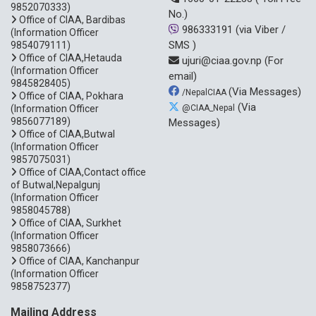
9852070333)
No.)
Office of CIAA, Bardibas
986333191
(via Viber /
(Information Officer
SMS )
9854079111)
Office of CIAA,Hetauda
ujuri@ciaa.gov.np
(For
(Information Officer
email)
9845828405)
(Via Messages)
/NepalCIAA
Office of CIAA, Pokhara
(Via
(Information Officer
@CIAA_Nepal
9856077189)
Messages)
Office of CIAA,Butwal
(Information Officer
9857075031)
Office of CIAA,Contact office
of Butwal,Nepalgunj
(Information Officer
9858045788)
Office of CIAA, Surkhet
(Information Officer
9858073666)
Office of CIAA, Kanchanpur
(Information Officer
9858752377)
Mailing Address