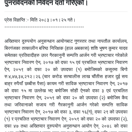
पुनरावेदनको निवेदन दर्ता गरिएको।
प्रेस विज्ञप्ति :- मिति २०८३।०१।२५ गते।
---------------------------------------------
अख्तियार दुरुपयोग अनुसन्धान आयोगबाट गुणस्तर तथा नापतौल कार्यालय,
बिरगंजका तत्कालीन बरिष्ठ निरिक्षक (हाल अबकास) शशि भुषण कुमार यादव
समेतका प्रतिवादीहरु उपर गैरकानुनी सम्पत्ति आर्जन गरी भ्रष्टाचार गरेकोले
भ्रष्टाचार निवारण ऐन, २०१७ को दफा १५ एवं प्रचलित भ्रष्टाचार निवारण
ऐन, २०५९ को दफा २० को उपदफा (१) बमोजिमको कसुरमा बिगो
रु.४,४७,३४,२१२।२६ (चार करोड सत्चालीस लाख चौंतीस हजार दुई सय
बाह्र रुपैयाँ छव्बीस पैसा) कायम गरी साविक भ्रष्टाचार निवारण ऐन, २०१७
को दफा १५ मा उल्लेख भए बमोजिम सोही ऐनको दफा ३ एवं प्रचलित
भ्रष्टाचार निवारण ऐन, २०५९ को दफा २० को उपदफा (२) बमोजिम कैद
तथा जरिवानाको सजाय गरी गैरकानुनी आर्जन गरेको सम्पत्ति साविक
भ्रष्टाचार निवारण ऐन¸ २०१७ को दफा ३, दफा १६(ग)¸ दफा २९ को उपदफा
(१) र प्रचलित भ्रष्टाचार निवारण ऐन¸ २०५९ को दफा २० को उपदफा (२),
दफा ४७ तथा अख्तियार दुरुपयोग अनुसन्धान आयोग ऐन¸ २०४८ को दफा