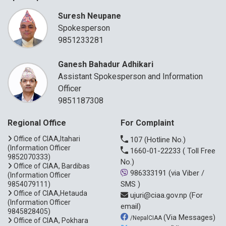
Suresh Neupane
Spokesperson
9851233281
Ganesh Bahadur Adhikari
Assistant Spokesperson and Information
Officer
9851187308
Regional Office
For Complaint
Office of CIAA,Itahari
107
(Hotline No.)
(Information Officer
1660-01-22233
( Toll Free
9852070333)
No.)
Office of CIAA, Bardibas
986333191
(via Viber /
(Information Officer
SMS )
9854079111)
Office of CIAA,Hetauda
ujuri@ciaa.gov.np
(For
(Information Officer
email)
9845828405)
(Via Messages)
/NepalCIAA
Office of CIAA, Pokhara