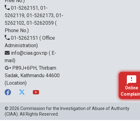
Free No.)
01-5262151, 01-
5262119, 01-5262173, 01-
5262102, 01-5262059
(
Phone No.)
01-5262151
( Office
Administration)
info@ciaa.gov.np
( E-
mail)
P89J+6PH, Thirbam
Sadak, Kathmandu 44600
(Location)
Online
Complain
© 2026
Commission for the Investigation of Abuse of Authority
(CIAA)
. All Rights Reserved.