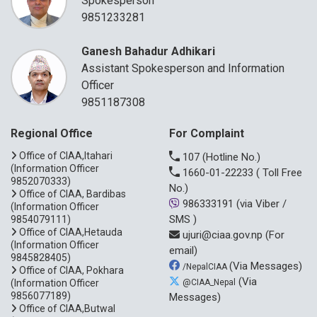
Spokesperson
9851233281
Ganesh Bahadur Adhikari
Assistant Spokesperson and Information
Officer
9851187308
Regional Office
For Complaint
Office of CIAA,Itahari
107
(Hotline No.)
(Information Officer
1660-01-22233
( Toll Free
9852070333)
No.)
Office of CIAA, Bardibas
986333191
(via Viber /
(Information Officer
SMS )
9854079111)
Office of CIAA,Hetauda
ujuri@ciaa.gov.np
(For
(Information Officer
email)
9845828405)
(Via Messages)
/NepalCIAA
Office of CIAA, Pokhara
(Via
(Information Officer
@CIAA_Nepal
9856077189)
Messages)
Office of CIAA,Butwal