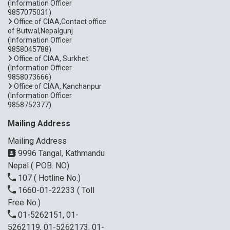
(Information Officer
9857075031)
Office of CIAA,Contact office
of Butwal,Nepalgunj
(Information Officer
9858045788)
Office of CIAA, Surkhet
(Information Officer
9858073666)
Office of CIAA, Kanchanpur
(Information Officer
9858752377)
Mailing Address
Mailing Address
9996 Tangal, Kathmandu
Nepal ( POB. NO)
107
( Hotline No.)
1660-01-22233
( Toll
Free No.)
01-5262151, 01-
5262119, 01-5262173, 01-