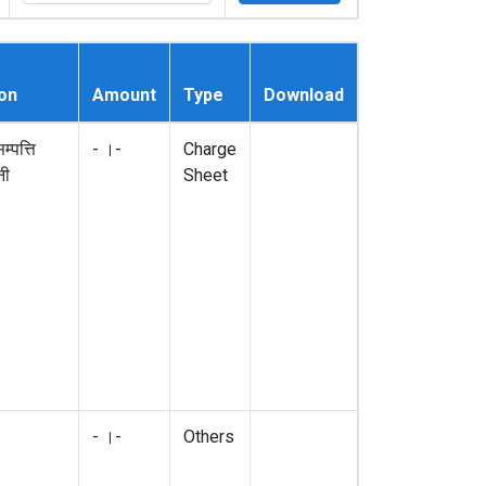
on
Amount
Type
Download
्पत्ति
- ।-
Charge
नी
Sheet
- ।-
Others