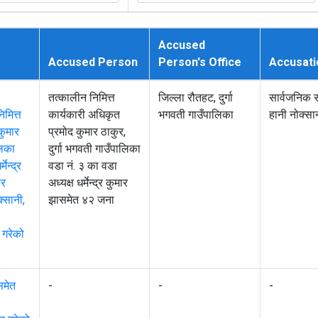
Accused
Accused Person
Person's Office
Accusati
तत्कालीन निमित्त
जिल्ला रौतहट, दुर्गा
सार्वजनिक सम
मित्त
कार्यकारी अधिकृत
भगवती गाउँपालिका
हानी नोक्सा
कुमार
प्रमोद कुमार ठाकुर,
लिका
दुर्गा भगवती गाउँपालिका
ेन्द्र
वडा नं. ३ का वडा
पर
अध्यक्ष धर्मेन्द्र कुमार
क्सानी,
झासमेत ४२ जना
 गरेको
।
समेत
-
-
-