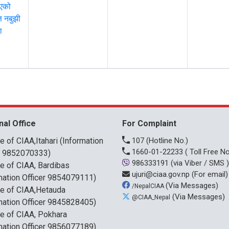
भएको
 नबुझी
ा
nal Office
For Complaint
ce of CIAA,Itahari (Information
107
(Hotline No.)
1660-01-22233
( Toll Free No
r 9852070333)
986333191
(via Viber / SMS )
ce of CIAA, Bardibas
ujuri@ciaa.gov.np
(For email)
mation Officer 9854079111)
(Via Messages)
/NepalCIAA
ce of CIAA,Hetauda
(Via Messages)
@CIAA_Nepal
mation Officer 9845828405)
ce of CIAA, Pokhara
mation Officer 9856077189)