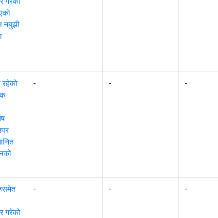
ार गरेको
भएको
 नबुझी
ा
 रहेको
-
-
-
िक
ेष
उपर
मानित
दनको
ंहसमेत
-
-
-
ार गरेको