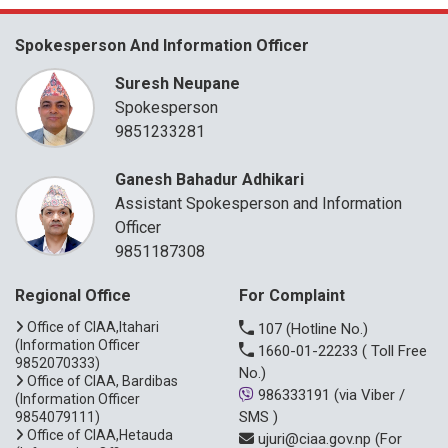
Spokesperson And Information Officer
Suresh Neupane
Spokesperson
9851233281
Ganesh Bahadur Adhikari
Assistant Spokesperson and Information
Officer
9851187308
Regional Office
For Complaint
Office of CIAA,Itahari
107
(Hotline No.)
(Information Officer
1660-01-22233
( Toll Free
9852070333)
No.)
Office of CIAA, Bardibas
986333191
(via Viber /
(Information Officer
SMS )
9854079111)
Office of CIAA,Hetauda
ujuri@ciaa.gov.np
(For