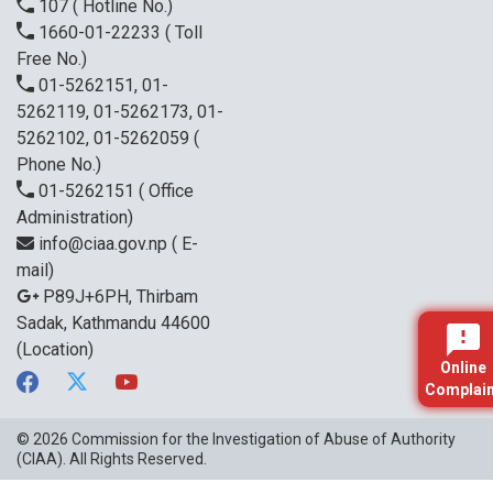
107
( Hotline No.)
1660-01-22233
( Toll
Free No.)
01-5262151, 01-
5262119, 01-5262173, 01-
5262102, 01-5262059
(
Phone No.)
01-5262151
( Office
Administration)
info@ciaa.gov.np
( E-
mail)
P89J+6PH, Thirbam
Sadak, Kathmandu 44600
(Location)
Online
Complain
© 2026
Commission for the Investigation of Abuse of Authority
(CIAA)
. All Rights Reserved.