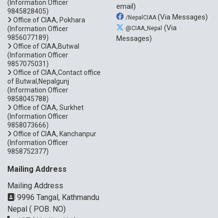
(Information Officer
email)
9845828405)
(Via Messages)
/NepalCIAA
Office of CIAA, Pokhara
(Via
(Information Officer
@CIAA_Nepal
9856077189)
Messages)
Office of CIAA,Butwal
(Information Officer
9857075031)
Office of CIAA,Contact office
of Butwal,Nepalgunj
(Information Officer
9858045788)
Office of CIAA, Surkhet
(Information Officer
9858073666)
Office of CIAA, Kanchanpur
(Information Officer
9858752377)
Mailing Address
Mailing Address
9996 Tangal, Kathmandu
Nepal ( POB. NO)